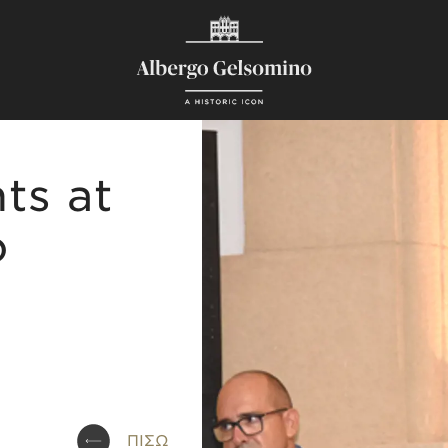
ts at
o
ΠΙΣΩ