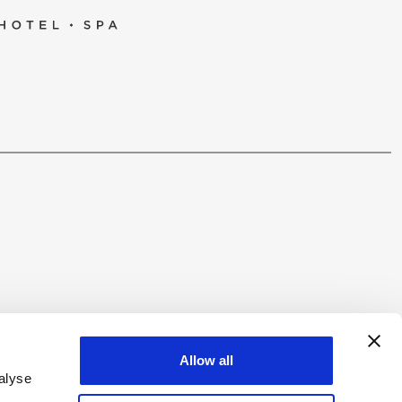
ΥΘΗΣΤΕ ΜΑΣ
Allow all
alyse