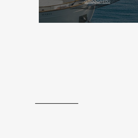
απορρήτου
.